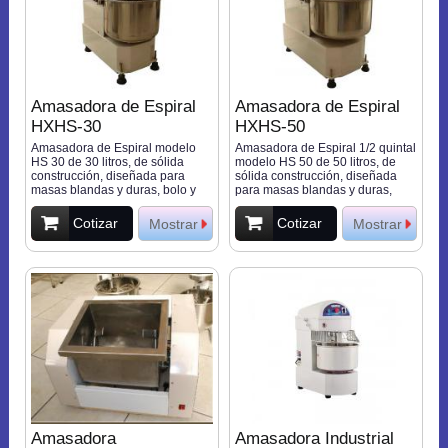
Amasadora de Espiral
Amasadora de Espiral
HXHS-30
HXHS-50
Amasadora de Espiral modelo
Amasadora de Espiral 1/2 quintal
HS 30 de 30 litros, de sólida
modelo HS 50 de 50 litros, de
construcción, diseñada para
sólida construcción, diseñada
masas blandas y duras, bolo y
para masas blandas y duras,
gancho de acero inoxidable,
bolo y gancho de acero
capacidad para 12 kg de harina
inoxidable, capacidad para 25 kg
Cotizar
Cotizar
Mostrar
Mostrar
Motor de 1,5 HP, Transmisión Por
de harina Motor de 3 HP,
doble cadena, Peso 116 Kg.
Transmisión Por doble cadena,
Peso 210 Kg,
Amasadora
Amasadora Industrial