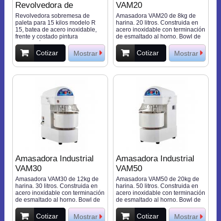
Revolvedora de
VAM20
Sobremesa R 15
Revolvedora sobremesa de
Amasadora VAM20 de 8kg de
paleta para 15 kilos modelo R
harina. 20 litros. Construida en
15, batea de acero inoxidable,
acero inoxidable con terminación
frente y costado pintura
de esmaltado al horno. Bowl de
electrostática. Especialmente
acero inoxidable reforzado.
diseñadas para masas duras
Sistema de transmisión a través
Cotizar
Cotizar
Mostrar
Mostrar
(hallullas, dobladas,
de poleas. Rejilla de protección
empanadas,etc), dimensiones
en acero inoxidable. Fácil de
680x630x470mm, motor, 0,5 Hp
limpiar y armar. Ejes montados
en rodamientos sellados. Rejilla
con detención automática en
caso de apertura. 207rpm,
427x675x835mm, 1,1kW, 220V
Amasadora Industrial
Amasadora Industrial
VAM30
VAM50
Amasadora VAM30 de 12kg de
Amasadora VAM50 de 20kg de
harina. 30 litros. Construida en
harina. 50 litros. Construida en
acero inoxidable con terminación
acero inoxidable con terminación
de esmaltado al horno. Bowl de
de esmaltado al horno. Bowl de
acero inoxidable reforzado.
acero inoxidable reforzado.
Sistema de transmisión a través
Sistema de transmisión a través
Cotizar
Cotizar
Mostrar
Mostrar
de poleas. Rejilla de protección
de poleas. Rejilla de protección