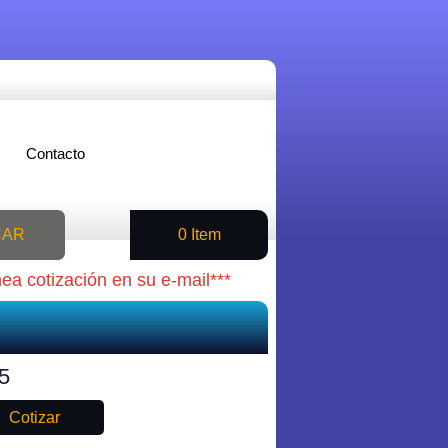
Contacto
CAR
0 Item
nea cotización en su e-mail***
5
Cotizar