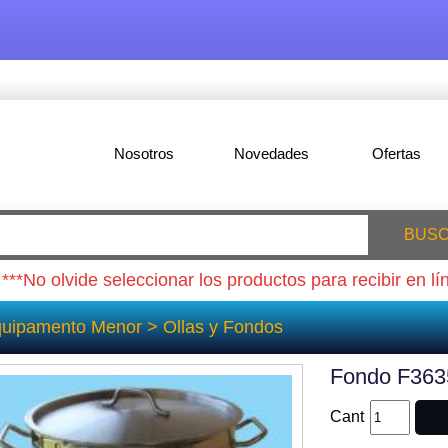
Nosotros
Novedades
Ofertas
BUS
***No olvide seleccionar los productos para recibir en lí
uipamento Menor
>
Ollas y Fondos
Fondo F363
Cant