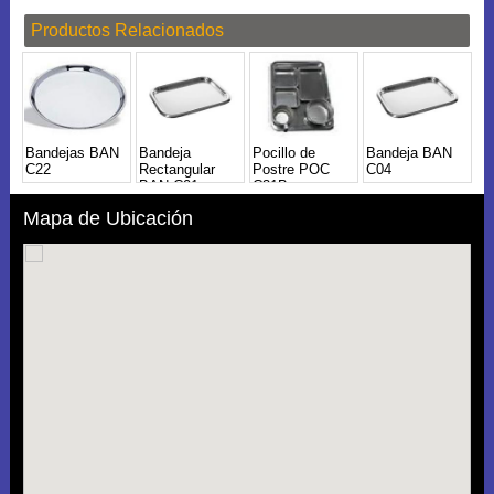
Productos Relacionados
Bandejas BAN
Bandeja
Pocillo de
Bandeja BAN
C22
Rectangular
Postre POC
C04
BAN C01
C31B
Mapa de Ubicación