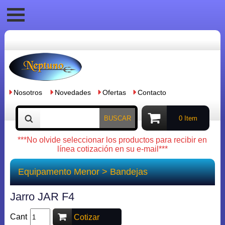
Nosotros
Novedades
Ofertas
Contacto
BUSCAR
0 Item
***No olvide seleccionar los productos para recibir en
línea cotización en su e-mail***
Equipamento Menor
>
Bandejas
Jarro JAR F4
Cant
Cotizar