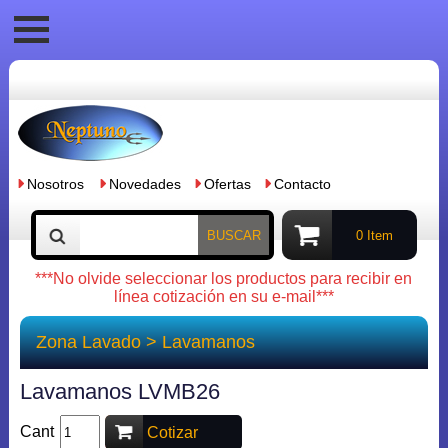
Nosotros
Novedades
Ofertas
Contacto
BUSCAR
0 Item
***No olvide seleccionar los productos para recibir en
línea cotización en su e-mail***
Zona Lavado
>
Lavamanos
Lavamanos LVMB26
Cant
Cotizar