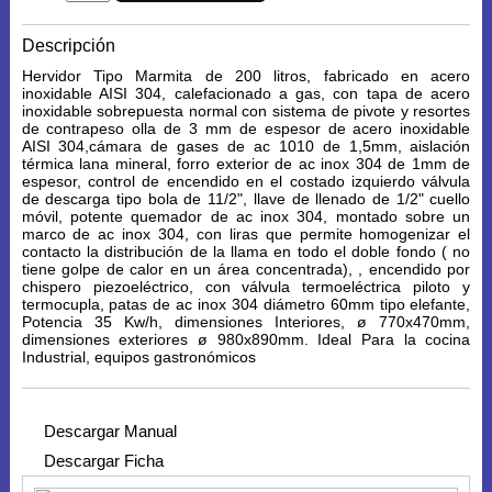
Descripción
Hervidor Tipo Marmita de 200 litros, fabricado en acero
inoxidable AISI 304, calefacionado a gas, con tapa de acero
inoxidable sobrepuesta normal con sistema de pivote y resortes
de contrapeso olla de 3 mm de espesor de acero inoxidable
AISI 304,cámara de gases de ac 1010 de 1,5mm, aislación
térmica lana mineral, forro exterior de ac inox 304 de 1mm de
espesor, control de encendido en el costado izquierdo válvula
de descarga tipo bola de 11/2", llave de llenado de 1/2" cuello
móvil, potente quemador de ac inox 304, montado sobre un
marco de ac inox 304, con liras que permite homogenizar el
contacto la distribución de la llama en todo el doble fondo ( no
tiene golpe de calor en un área concentrada), , encendido por
chispero piezoeléctrico, con válvula termoeléctrica piloto y
termocupla, patas de ac inox 304 diámetro 60mm tipo elefante,
Potencia 35 Kw/h, dimensiones Interiores, ø 770x470mm,
dimensiones exteriores ø 980x890mm. Ideal Para la cocina
Industrial, equipos gastronómicos
Descargar Manual
Descargar Ficha