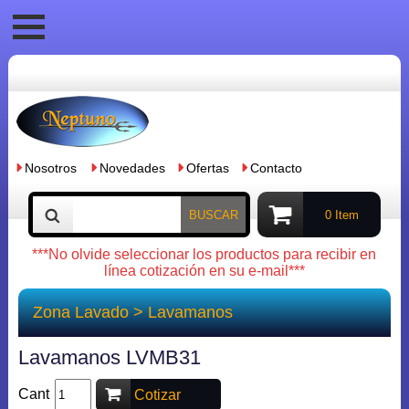
Nosotros
Novedades
Ofertas
Contacto
BUSCAR
0 Item
***No olvide seleccionar los productos para recibir en
línea cotización en su e-mail***
Zona Lavado
>
Lavamanos
Lavamanos LVMB31
Cant
Cotizar