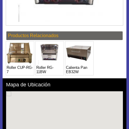
Productos Relacionados
Roller CUP-RG-
Roller RG-
Calienta Pan
7
11BW
EB32W
Mapa de Ubicación