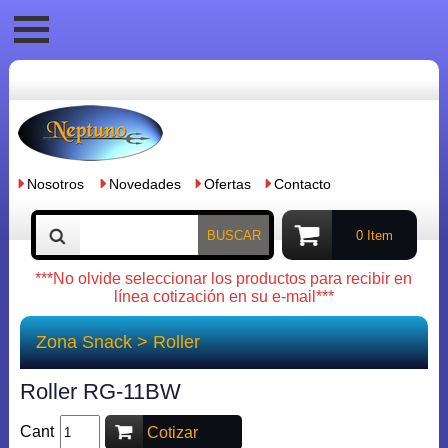
Nosotros
Novedades
Ofertas
Contacto
BUSCAR
0 Item
***No olvide seleccionar los productos para recibir en
línea cotización en su e-mail***
Zona Snack
>
Roller
Roller RG-11BW
Cant
Cotizar